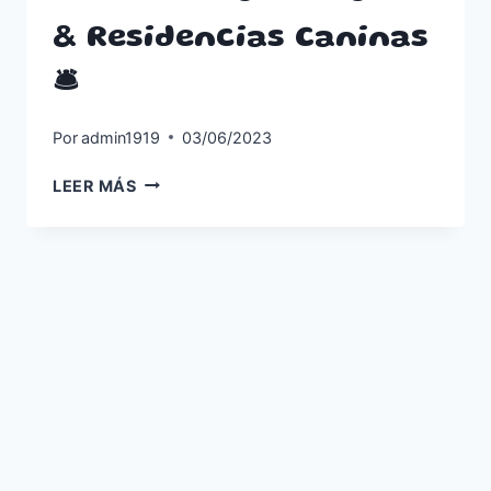
& Residencias Caninas
🛎️
Por
admin1919
03/06/2023
🏨
LEER MÁS
HOTELES
&
HOSTALES
&
RESIDENCIAS
CANINAS
🛎️