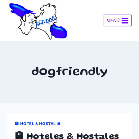
Saltar
al
contenido
MENÚ
dogfriendly
🏨 HOTEL & HOSTAL 🛎️
🏨 Hoteles & Hostales