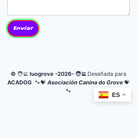
Enviar
©
🧑‍💻
luogrove
-2026- 🧑‍💻
Deseñada para
ACADOG
🐾💝
Asociación Canina do Grove
💝
🐾
ES