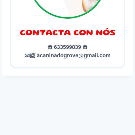
CONTACTA CON NÓS
☎️ 633599839 ☎️
📧📨 acaninadogrove@gmail.com