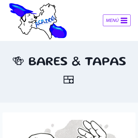
Saltar
al
contenido
MENÚ
🍻 BARES & TAPAS
🍱