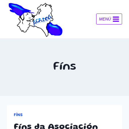
Saltar
al
contenido
MENÚ
Fíns
FÍNS
Fíns da Asociación