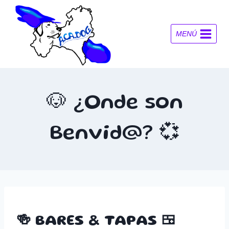
Saltar
al
contenido
MENÚ
🐶 ¿Onde son
Benvid@? 💞
🍻 BARES & TAPAS 🍱