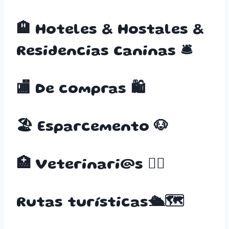
🏨 Hoteles & Hostales &
Residencias Caninas 🛎️
🏬 De compras 🛍️
🏖️ Esparcemento 🐶
🏥 Veterinari@s 👨‍⚕️
Rutas turísticas🛳️🗺️